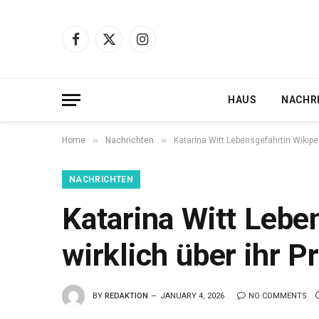
Facebook
X
Instagram
(Twitter)
HAUS
NACHR
»
»
Home
Nachrichten
Katarina Witt Lebensgefährtin Wikiped
NACHRICHTEN
Katarina Witt Lebe
wirklich über ihr P
BY
REDAKTION
JANUARY 4, 2026
NO COMMENTS