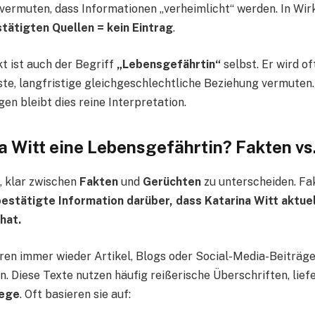
vermuten, dass Informationen „verheimlicht“ werden. In Wirkl
tätigten Quellen = kein Eintrag
.
t ist auch der Begriff
„Lebensgefährtin“
selbst. Er wird o
te, langfristige gleichgeschlechtliche Beziehung vermuten
en bleibt dies reine Interpretation.
a Witt eine Lebensgefährtin? Fakten vs
g, klar zwischen
Fakten
und
Gerüchten
zu unterscheiden. Fak
bestätigte Information darüber, dass Katarina Witt aktuel
hat.
eren immer wieder Artikel, Blogs oder Social-Media-Beiträge
. Diese Texte nutzen häufig reißerische Überschriften, lief
lege
. Oft basieren sie auf: