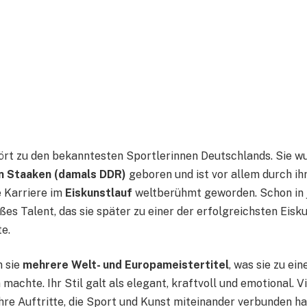
ört zu den bekanntesten Sportlerinnen Deutschlands. Sie 
n Staaken (damals DDR)
geboren und ist vor allem durch ih
 Karriere im
Eiskunstlauf
weltberühmt geworden. Schon in 
oßes Talent, das sie später zu einer der erfolgreichsten Eis
e.
n sie
mehrere Welt- und Europameistertitel
, was sie zu ei
achte. Ihr Stil galt als elegant, kraftvoll und emotional. V
ihre Auftritte, die Sport und Kunst miteinander verbunden h