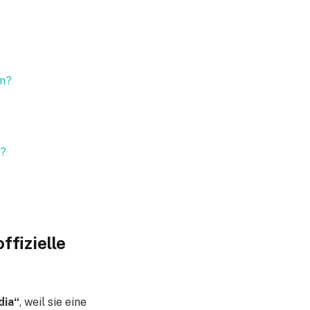
en?
n?
ffizielle
dia“
, weil sie eine