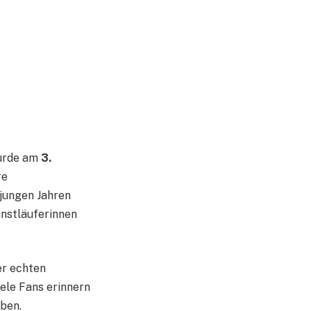
wurde am
3.
re
jungen Jahren
kunstläuferinnen
ner echten
iele Fans erinnern
aben.