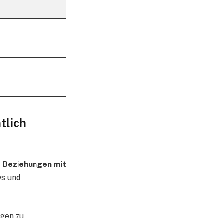
tlich
e Beziehungen mit
ws und
ngen zu