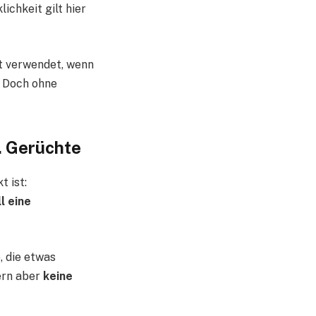
ichkeit gilt hier
ft verwendet, wenn
. Doch ohne
. Gerüchte
t ist:
l eine
, die etwas
ern aber
keine