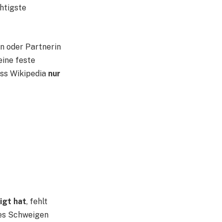
chtigste
in oder Partnerin
eine feste
ass Wikipedia
nur
igt hat
, fehlt
ses Schweigen