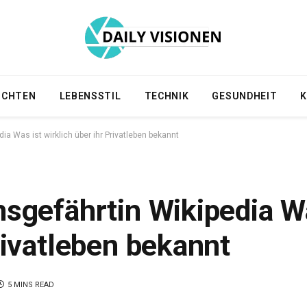
ICHTEN
LEBENSSTIL
TECHNIK
GESUNDHEIT
K
ia Was ist wirklich über ihr Privatleben bekannt
nsgefährtin Wikipedia W
rivatleben bekannt
5 MINS READ